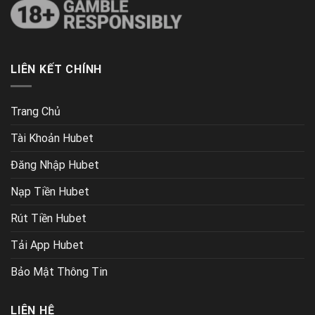
LIÊN KẾT CHÍNH
Trang Chủ
Tài Khoản Hubet
Đăng Nhập Hubet
Nạp Tiền Hubet
Rút Tiền Hubet
Tải App Hubet
Bảo Mật Thông Tin
LIÊN HỆ