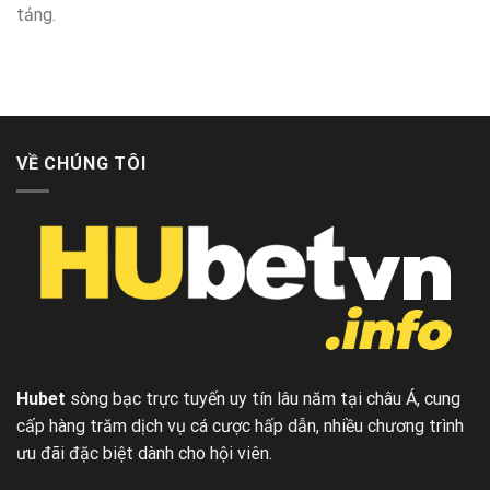
tảng.
VỀ CHÚNG TÔI
Hubet
sòng bạc trực tuyến uy tín lâu năm tại châu Á, cung
cấp hàng trăm dịch vụ cá cược hấp dẫn, nhiều chương trình
ưu đãi đặc biệt dành cho hội viên.