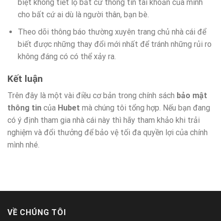
biệt không tiết lộ bất cứ thông tin tài khoản của mình
cho bất cứ ai dù là người thân, bạn bè.
Theo dõi thông báo thường xuyên trang chủ nhà cái để
biết được những thay đổi mới nhất để tránh những rủi ro
không đáng có có thể xảy ra.
Kết luận
Trên đây là một vài điều cơ bản trong chính sách
bảo mật
thông tin
của
Hubet
mà chúng tôi tổng hợp. Nếu bạn đang
có ý định tham gia nhà cái này thì hãy tham khảo khi trải
nghiệm và đổi thưởng để bảo vệ tối đa quyền lợi của chính
mình nhé.
VỀ CHÚNG TÔI