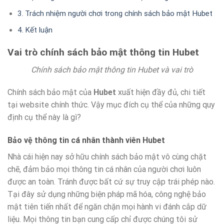
Trách nhiệm người chơi trong chính sách bảo mật Hubet
Kết luận
Vai trò chính sách bảo mật thông tin Hubet
Chính sách bảo mật thông tin Hubet và vai trò
Chính sách bảo mật của
Hubet
xuất hiện đầy đủ, chi tiết
tại website chính thức. Vậy mục đích cụ thể của những quy
định cụ thể này là gì?
Bảo vệ thông tin cá nhân thành viên Hubet
Nhà cái hiện nay sở hữu chính sách bảo mật vô cùng chặt
chẽ, đảm bảo mọi thông tin cá nhân của người chơi luôn
được an toàn. Tránh được bất cứ sự truy cập trái phép nào.
Tại đây sử dụng những biện pháp mã hóa, công nghệ bảo
mật tiên tiến nhất để ngăn chặn mọi hành vi đánh cắp dữ
liệu. Mọi thông tin bạn cung cấp chỉ được chúng tôi sử