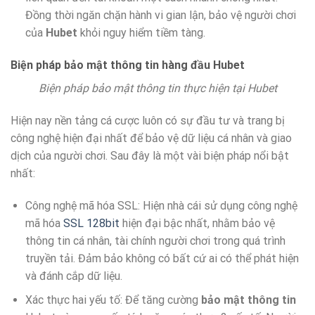
Đồng thời ngăn chặn hành vi gian lận, bảo vệ người chơi
của
Hubet
khỏi nguy hiểm tiềm tàng.
Biện pháp bảo mật thông tin hàng đầu Hubet
Biện pháp bảo mật thông tin thực hiện tại Hubet
Hiện nay nền tảng cá cược luôn có sự đầu tư và trang bị
công nghệ hiện đại nhất để bảo vệ dữ liệu cá nhân và giao
dịch của người chơi. Sau đây là một vài biện pháp nổi bật
nhất:
Công nghệ mã hóa SSL: Hiện nhà cái sử dụng công nghệ
mã hóa
SSL 128bit
hiện đại bậc nhất, nhằm bảo vệ
thông tin cá nhân, tài chính người chơi trong quá trình
truyền tải. Đảm bảo không có bất cứ ai có thể phát hiện
và đánh cắp dữ liệu.
Xác thực hai yếu tố: Để tăng cường
bảo mật thông tin