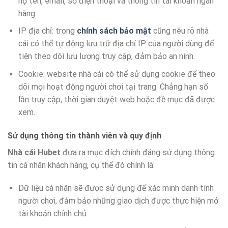
họ tên, email, số điện thoại và thông tin tài khoản ngân
hàng.
IP địa chỉ: trong
chính sách bảo mật
cũng nêu rõ nhà
cái có thể tự động lưu trữ địa chỉ IP của người dùng để
tiện theo dõi lưu lượng truy cập, đảm bảo an ninh.
Cookie: website nhà cái có thể sử dụng cookie để theo
dõi mọi hoạt động người chơi tại trang. Chẳng hạn số
lần truy cập, thời gian duyệt web hoặc đề mục đã được
xem.
Sử dụng thông tin thành viên và quy định
Nhà cái Hubet
đưa ra mục đích chính đáng sử dụng thông
tin cá nhân khách hàng, cụ thể đó chính là:
Dữ liệu cá nhân sẽ được sử dụng để xác minh danh tính
người chơi, đảm bảo những giao dịch được thực hiện mở
tài khoản chính chủ.