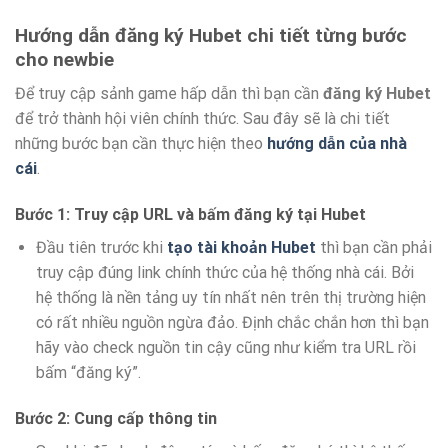
Hướng dẫn đăng ký Hubet chi tiết từng bước
cho newbie
Để truy cập sảnh game hấp dẫn thì bạn cần
đăng ký Hubet
để trở thành hội viên chính thức. Sau đây sẽ là chi tiết
những bước bạn cần thực hiện theo
hướng dẫn của nhà
cái
.
Bước 1: Truy cập URL và bấm đăng ký tại Hubet
Đầu tiên trước khi
tạo tài khoản Hubet
thì bạn cần phải
truy cập đúng link chính thức của hệ thống nhà cái. Bởi
hệ thống là nền tảng uy tín nhất nên trên thị trường hiện
có rất nhiều nguồn ngừa đảo. Định chắc chắn hơn thì bạn
hãy vào check nguồn tin cậy cũng như kiểm tra URL rồi
bấm “đăng ký”.
Bước 2: Cung cấp thông tin