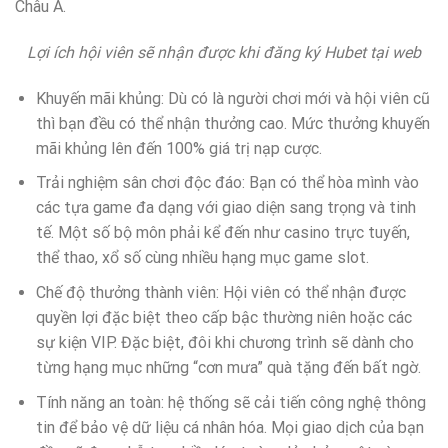
Châu Á.
Lợi ích hội viên sẽ nhận được khi đăng ký Hubet tại web
Khuyến mãi khủng: Dù có là người chơi mới và hội viên cũ
thì bạn đều có thể nhận thưởng cao. Mức thưởng khuyến
mãi khủng lên đến 100% giá trị nạp cược.
Trải nghiệm sân chơi độc đáo: Bạn có thể hòa mình vào
các tựa game đa dạng với giao diện sang trọng và tinh
tế. Một số bộ môn phải kể đến như casino trực tuyến,
thể thao, xổ số cùng nhiều hạng mục game slot.
Chế độ thưởng thành viên: Hội viên có thể nhận được
quyền lợi đặc biệt theo cấp bậc thường niên hoặc các
sự kiện VIP. Đặc biệt, đôi khi chương trình sẽ dành cho
từng hạng mục những “cơn mưa” quà tặng đến bất ngờ.
Tính năng an toàn: hệ thống sẽ cải tiến công nghệ thông
tin để bảo vệ dữ liệu cá nhân hóa. Mọi giao dịch của bạn