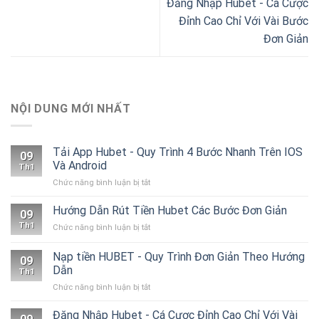
Đăng Nhập Hubet - Cá Cược
Đỉnh Cao Chỉ Với Vài Bước
Đơn Giản
NỘI DUNG MỚI NHẤT
Tải App Hubet - Quy Trình 4 Bước Nhanh Trên IOS
09
Và Android
Th1
ở
Chức năng bình luận bị tắt
Tải
App
Hướng Dẫn Rút Tiền Hubet Các Bước Đơn Giản
09
Hubet
Th1
ở
Chức năng bình luận bị tắt
-
Hướng
Quy
Dẫn
Nạp tiền HUBET - Quy Trình Đơn Giản Theo Hướng
Trình
09
Rút
4
Dẫn
Th1
Tiền
Bước
ở
Chức năng bình luận bị tắt
Hubet
Nhanh
Nạp
Các
Trên
tiền
Bước
Đăng Nhập Hubet - Cá Cược Đỉnh Cao Chỉ Với Vài
IOS