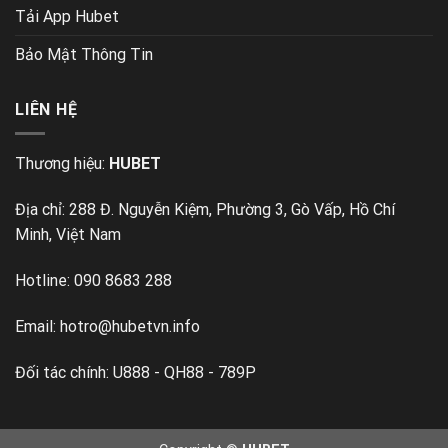
Tải App Hubet
Bảo Mật Thông Tin
LIÊN HỆ
Thương hiệu:
HUBET
Địa chỉ: 288 Đ. Nguyễn Kiệm, Phường 3, Gò Vấp, Hồ Chí
Minh, Việt Nam
Hotline: 090 8683 288
Email:
hotro@hubetvn.info
Đối tác chính: U888 -
QH88
- 789P