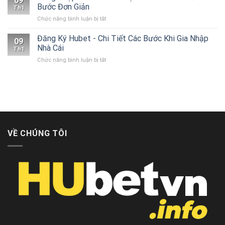
09
HUBET
Đơn
Bước Đơn Giản
Và
Th1
-
Giản
Android
ở
Chức năng bình luận bị tắt
Quy
Đăng
Trình
Nhập
Đăng Ký Hubet - Chi Tiết Các Bước Khi Gia Nhập
Đơn
09
Hubet
Giản
Nhà Cái
Th1
-
Theo
ở
Chức năng bình luận bị tắt
Cá
Hướng
Đăng
Cược
Dẫn
Ký
Đỉnh
Hubet
Cao
-
Chỉ
Chi
Với
Tiết
Vài
Các
Bước
Bước
Đơn
VỀ CHÚNG TÔI
Khi
Giản
Gia
Nhập
Nhà
Cái