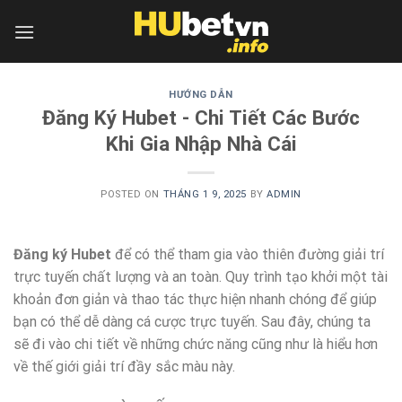
Skip
to
content
HƯỚNG DẪN
Đăng Ký Hubet - Chi Tiết Các Bước
Khi Gia Nhập Nhà Cái
POSTED ON
THÁNG 1 9, 2025
BY
ADMIN
Đăng ký Hubet
để có thể tham gia vào thiên đường giải trí
trực tuyến chất lượng và an toàn. Quy trình tạo khởi một tài
khoản đơn giản và thao tác thực hiện nhanh chóng để giúp
bạn có thể dễ dàng cá cược trực tuyến. Sau đây, chúng ta
sẽ đi vào chi tiết về những chức năng cũng như là hiểu hơn
về thế giới giải trí đầy sắc màu này.