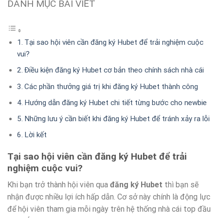
DANH MỤC BÀI VIẾT
Tại sao hội viên cần đăng ký Hubet để trải nghiệm cuộc
vui?
Điều kiện đăng ký Hubet cơ bản theo chính sách nhà cái
Các phần thưởng giá trị khi đăng ký Hubet thành công
Hướng dẫn đăng ký Hubet chi tiết từng bước cho newbie
Những lưu ý cần biết khi đăng ký Hubet để tránh xảy ra lỗi
Lời kết
Tại sao hội viên cần đăng ký Hubet để trải
nghiệm cuộc vui?
Khi bạn trở thành hội viên qua
đăng ký Hubet
thì bạn sẽ
nhận được nhiều lợi ích hấp dẫn. Cơ sở này chính là động lực
để hội viên tham gia mỗi ngày trên hệ thống nhà cái top đầu