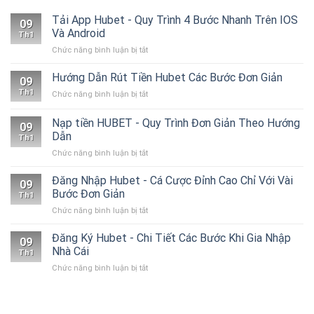
Tải App Hubet - Quy Trình 4 Bước Nhanh Trên IOS
09
Và Android
Th1
ở
Chức năng bình luận bị tắt
Tải
App
Hướng Dẫn Rút Tiền Hubet Các Bước Đơn Giản
09
Hubet
Th1
ở
Chức năng bình luận bị tắt
-
Hướng
Quy
Dẫn
Nạp tiền HUBET - Quy Trình Đơn Giản Theo Hướng
Trình
09
Rút
4
Dẫn
Th1
Tiền
Bước
ở
Chức năng bình luận bị tắt
Hubet
Nhanh
Nạp
Các
Trên
tiền
Bước
Đăng Nhập Hubet - Cá Cược Đỉnh Cao Chỉ Với Vài
IOS
09
HUBET
Đơn
Bước Đơn Giản
Và
Th1
-
Giản
Android
ở
Chức năng bình luận bị tắt
Quy
Đăng
Trình
Nhập
Đăng Ký Hubet - Chi Tiết Các Bước Khi Gia Nhập
Đơn
09
Hubet
Giản
Nhà Cái
Th1
-
Theo
ở
Chức năng bình luận bị tắt
Cá
Hướng
Đăng
Cược
Dẫn
Ký
Đỉnh
Hubet
Cao