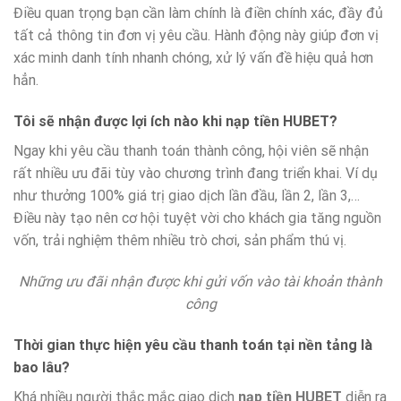
Điều quan trọng bạn cần làm chính là điền chính xác, đầy đủ
tất cả thông tin đơn vị yêu cầu. Hành động này giúp đơn vị
xác minh danh tính nhanh chóng, xử lý vấn đề hiệu quả hơn
hẳn.
Tôi sẽ nhận được lợi ích nào khi nạp tiền HUBET?
Ngay khi yêu cầu thanh toán thành công, hội viên sẽ nhận
rất nhiều ưu đãi tùy vào chương trình đang triển khai. Ví dụ
như thưởng 100% giá trị giao dịch lần đầu, lần 2, lần 3,…
Điều này tạo nên cơ hội tuyệt vời cho khách gia tăng nguồn
vốn, trải nghiệm thêm nhiều trò chơi, sản phẩm thú vị.
Những ưu đãi nhận được khi gửi vốn vào tài khoản thành
công
Thời gian thực hiện yêu cầu thanh toán tại nền tảng là
bao lâu?
Khá nhiều người thắc mắc giao dịch
nạp tiền HUBET
diễn ra