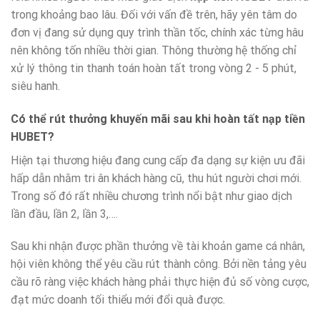
trong khoảng bao lâu. Đối với vấn đề trên, hãy yên tâm do
đơn vị đang sử dụng quy trình thần tốc, chính xác từng hâu
nên không tốn nhiều thời gian. Thông thường hệ thống chỉ
xử lý thông tin thanh toán hoàn tất trong vòng 2 - 5 phút,
siêu hanh.
Có thể rút thưởng khuyến mãi sau khi hoàn tất nạp tiền
HUBET?
Hiện tại thương hiệu đang cung cấp đa dạng sự kiện ưu đãi
hấp dẫn nhằm tri ân khách hàng cũ, thu hút người chơi mới.
Trong số đó rất nhiều chương trình nổi bật như giao dịch
lần đầu, lần 2, lần 3,….
Sau khi nhận được phần thưởng về tài khoản game cá nhân,
hội viên không thể yêu cầu rút thành công. Bởi nền tảng yêu
cầu rõ ràng việc khách hàng phải thực hiện đủ số vòng cược,
đạt mức doanh tối thiểu mới đổi quà được.