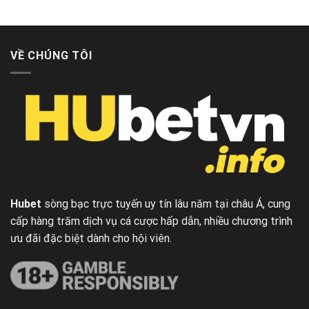
-
Chỉ
Chi
Với
Tiết
Vài
Các
Bước
Bước
Đơn
VỀ CHÚNG TÔI
Khi
Giản
Gia
Nhập
Nhà
Cái
Hubet
sòng bạc trực tuyến uy tín lâu năm tại châu Á, cung
cấp hàng trăm dịch vụ cá cược hấp dẫn, nhiều chương trình
ưu đãi đặc biệt dành cho hội viên.