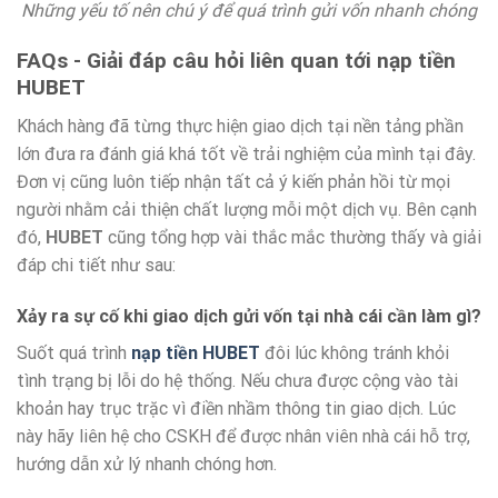
Những yếu tố nên chú ý để quá trình gửi vốn nhanh chóng
FAQs - Giải đáp câu hỏi liên quan tới nạp tiền
HUBET
Khách hàng đã từng thực hiện giao dịch tại nền tảng phần
lớn đưa ra đánh giá khá tốt về trải nghiệm của mình tại đây.
Đơn vị cũng luôn tiếp nhận tất cả ý kiến phản hồi từ mọi
người nhằm cải thiện chất lượng mỗi một dịch vụ. Bên cạnh
đó,
HUBET
cũng tổng hợp vài thắc mắc thường thấy và giải
đáp chi tiết như sau:
Xảy ra sự cố khi giao dịch gửi vốn tại nhà cái cần làm gì?
Suốt quá trình
nạp tiền HUBET
đôi lúc không tránh khỏi
tình trạng bị lỗi do hệ thống. Nếu chưa được cộng vào tài
khoản hay trục trặc vì điền nhầm thông tin giao dịch. Lúc
này hãy liên hệ cho CSKH để được nhân viên nhà cái hỗ trợ,
hướng dẫn xử lý nhanh chóng hơn.