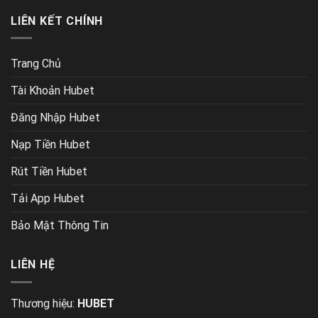
LIÊN KẾT CHÍNH
Trang Chủ
Tài Khoản Hubet
Đăng Nhập Hubet
Nạp Tiền Hubet
Rút Tiền Hubet
Tải App Hubet
Bảo Mật Thông Tin
LIÊN HỆ
Thương hiệu:
HUBET